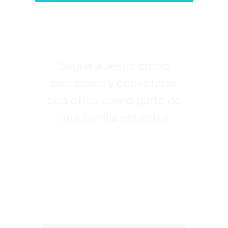
Seguir a Jesús como
discípulos y conectarse
con otros como parte de
una familia espiritual