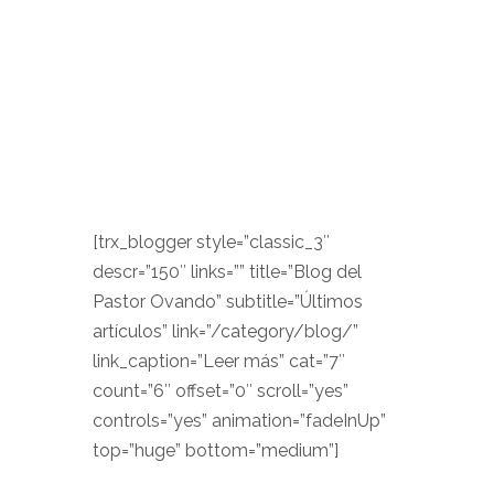
[trx_blogger style=”classic_3″
descr=”150″ links=”” title=”Blog del
Pastor Ovando” subtitle=”Últimos
artículos” link=”/category/blog/”
link_caption=”Leer más” cat=”7″
count=”6″ offset=”0″ scroll=”yes”
controls=”yes” animation=”fadeInUp”
top=”huge” bottom=”medium”]